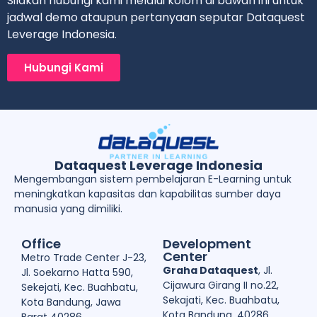
Silakan hubungi kami melalui kolom di bawah ini untuk
jadwal demo ataupun pertanyaan seputar Dataquest
Leverage Indonesia.
Hubungi Kami
Dataquest Leverage Indonesia
Mengembangan sistem pembelajaran E-Learning untuk
meningkatkan kapasitas dan kapabilitas sumber daya
manusia yang dimiliki.
Office
Development
Center
Metro Trade Center J-23,
Graha Dataquest
, Jl.
Jl. Soekarno Hatta 590,
Cijawura Girang II no.22,
Sekejati, Kec. Buahbatu,
Sekajati, Kec. Buahbatu,
Kota Bandung, Jawa
Kota Bandung, 40286
Barat 40286