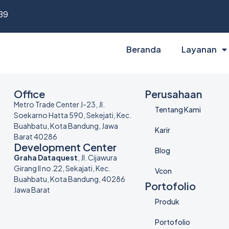
39
Beranda
Layanan
Office
Perusahaan
Metro Trade Center J-23, Jl.
Tentang Kami
Soekarno Hatta 590, Sekejati, Kec.
Buahbatu, Kota Bandung, Jawa
Karir
Barat 40286
Development Center
Blog
Graha Dataquest
, Jl. Cijawura
Girang II no.22, Sekajati, Kec.
Vcon
Buahbatu, Kota Bandung, 40286
Portofolio
Jawa Barat
Produk
Portofolio