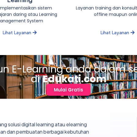
mplementasikan sistem
Layanan training dan konsul
jaran daring atau Learning
offline maupun onli
anagement System
Lihat Layanan
Lihat Layanan
n E-Learning anda dalam s
di
Edukati.com
Mulai Gratis
 solusi digital learning atau elearning
ngan dan pembuatan berbagai kebutuhan