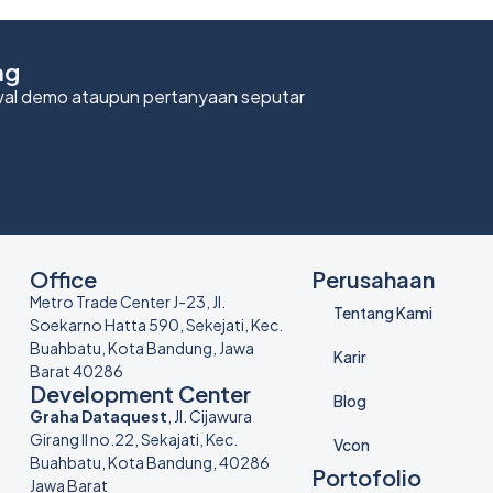
ng
adwal demo ataupun pertanyaan seputar
Office
Perusahaan
Metro Trade Center J-23, Jl.
Tentang Kami
Soekarno Hatta 590, Sekejati, Kec.
Buahbatu, Kota Bandung, Jawa
Karir
Barat 40286
Development Center
Blog
Graha Dataquest
, Jl. Cijawura
Girang II no.22, Sekajati, Kec.
Vcon
Buahbatu, Kota Bandung, 40286
Portofolio
Jawa Barat