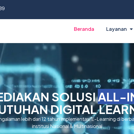
39
Beranda
Layanan
DIAKAN SOLUSI
ALL-
UTUHAN DIGITAL LEAR
galaman lebih dari 12 tahun implementasi E-Learning di berb
institusi Nasional & Multinasional