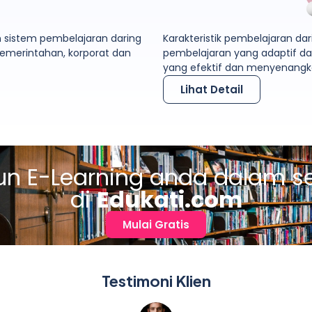
sistem pembelajaran daring
Karakteristik pembelajaran dar
pemerintahan, korporat dan
pembelajaran yang adaptif da
yang efektif dan menyenangk
Lihat Detail
n E-Learning anda dalam s
di
Edukati.com
Mulai Gratis
Testimoni Klien