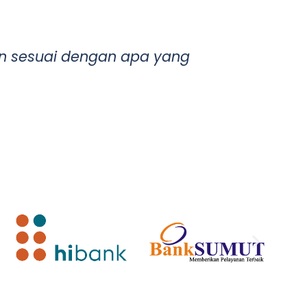
an sesuai dengan apa yang
Instrukt