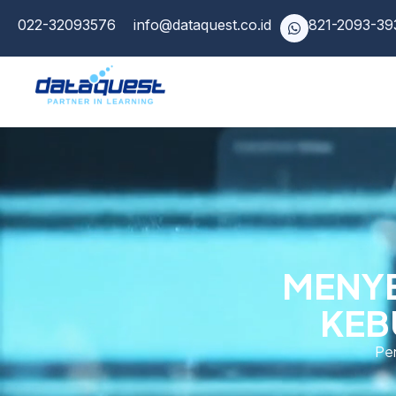
022-32093576
info@dataquest.co.id
0821-2093-39
MENYE
KEB
Pen