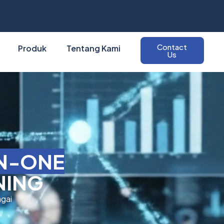
Contact
Produk
Tentang Kami
Us
IN-ONE
NING
agai